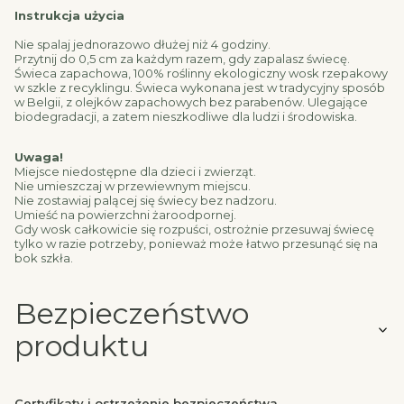
Instrukcja użycia
Nie spalaj jednorazowo dłużej niż 4 godziny.
Przytnij do 0,5 cm za każdym razem, gdy zapalasz świecę.
Świeca zapachowa, 100% roślinny ekologiczny wosk rzepakowy
w szkle z recyklingu. Świeca wykonana jest w tradycyjny sposób
w Belgii, z olejków zapachowych bez parabenów. Ulegające
biodegradacji, a zatem nieszkodliwe dla ludzi i środowiska.
Uwaga!
Miejsce niedostępne dla dzieci i zwierząt.
Nie umieszczaj w przewiewnym miejscu.
Nie zostawiaj palącej się świecy bez nadzoru.
Umieść na powierzchni żaroodpornej.
Gdy wosk całkowicie się rozpuści, ostrożnie przesuwaj świecę
tylko w razie potrzeby, ponieważ może łatwo przesunąć się na
bok szkła.
Bezpieczeństwo
produktu
Certyfikaty i ostrzeżenie bezpieczeństwa