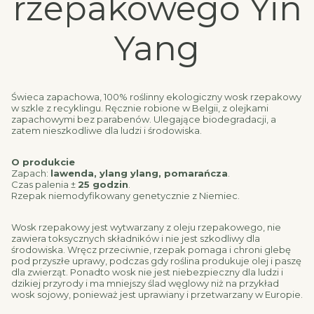
rzepakowego Yin
Yang
Świeca zapachowa, 100% roślinny ekologiczny wosk rzepakowy
w szkle z recyklingu. Ręcznie robione w Belgii, z olejkami
zapachowymi bez parabenów. Ulegające biodegradacji, a
zatem nieszkodliwe dla ludzi i środowiska.
O produkcie
Zapach:
lawenda, ylang ylang, pomarańcza
.
Czas palenia ±
25 godzin
.
Rzepak niemodyfikowany genetycznie z Niemiec.
Wosk rzepakowy jest wytwarzany z oleju rzepakowego, nie
zawiera toksycznych składników i nie jest szkodliwy dla
środowiska. Wręcz przeciwnie, rzepak pomaga i chroni glebę
pod przyszłe uprawy, podczas gdy roślina produkuje olej i paszę
dla zwierząt. Ponadto wosk nie jest niebezpieczny dla ludzi i
dzikiej przyrody i ma mniejszy ślad węglowy niż na przykład
wosk sojowy, ponieważ jest uprawiany i przetwarzany w Europie.