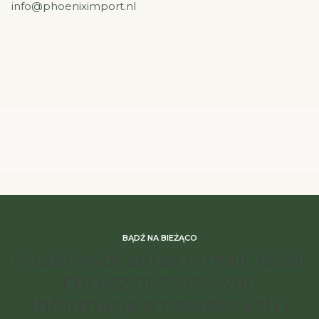
info@phoeniximport.nl
BĄDŹ NA BIEŻĄCO
Podaj swój adres e-mail, jeżeli
chcesz otrzymywać
informacje o nowościach i