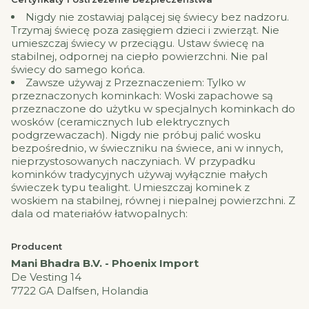
Nigdy nie zostawiaj palącej się świecy bez nadzoru.
Trzymaj świecę poza zasięgiem dzieci i zwierząt. Nie
umieszczaj świecy w przeciągu. Ustaw świecę na
stabilnej, odpornej na ciepło powierzchni. Nie pal
świecy do samego końca.
Zawsze używaj z Przeznaczeniem: Tylko w
przeznaczonych kominkach: Woski zapachowe są
przeznaczone do użytku w specjalnych kominkach do
wosków (ceramicznych lub elektrycznych
podgrzewaczach). Nigdy nie próbuj palić wosku
bezpośrednio, w świeczniku na świece, ani w innych,
nieprzystosowanych naczyniach. W przypadku
kominków tradycyjnych używaj wyłącznie małych
świeczek typu tealight. Umieszczaj kominek z
woskiem na stabilnej, równej i niepalnej powierzchni. Z
dala od materiałów łatwopalnych:
Producent
Mani Bhadra B.V. - Phoenix Import
De Vesting 14
7722 GA Dalfsen, Holandia