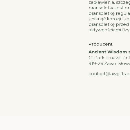
zadławienia, szczeg
bransoletka jest p
bransoletkę regula
uniknąć korozji lu
bransoletkę przed
aktywnościami fizy
Producent
Ancient Wisdom s.
CTPark Trnava, Prí
919-26 Zavar, Słow
contact@awgifts.e