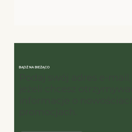
BĄDŹ NA BIEŻĄCO
Podaj swój adres e-mail,
jeżeli chcesz otrzymywa
informacje o nowościach
promocjach.