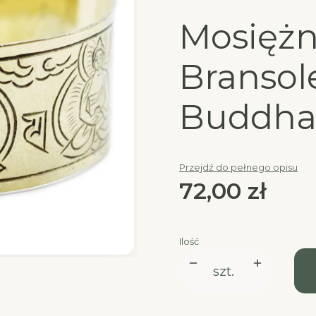
Mosiężn
Bransole
Buddh
Przejdź do pełnego opisu
Cena
72,00 zł
Ilość
szt.