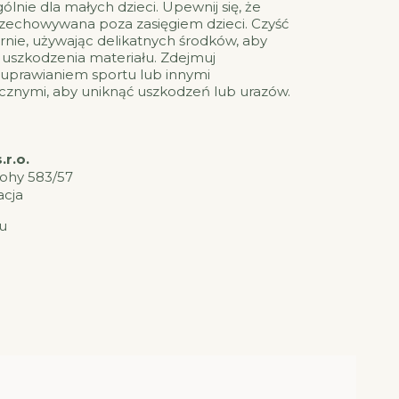
ólnie dla małych dzieci. Upewnij się, że
rzechowywana poza zasięgiem dzieci. Czyść
rnie, używając delikatnych środków, aby
b uszkodzenia materiału. Zdejmuj
 uprawianiem sportu lub innymi
cznymi, aby uniknąć uszkodzeń lub urazów.
r.o.
lohy 583/57
acja
u