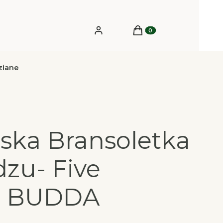
Produkty w koszyku: 0.
Zaloguj się
Koszyk
ziane
ska Bransoletka
dzu- Five
a BUDDA