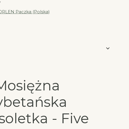
y
ORLEN Paczka (Polska)
Mosiężna
ybetańska
oletka - Five