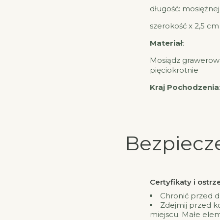
długość: mosiężnej 
szerokość x 2,5 cm
Materiał
:
Mosiądz grawero
pięciokrotnie
Kraj Pochodzenia
Bezpiecz
Certyfikaty i ost
Chronić przed d
Zdejmij przed 
miejscu. Małe ele