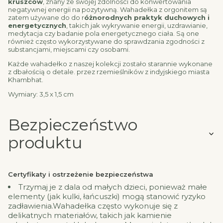
kruszców
, znany ze swojej zdolności do konwertowania
negatywnej energii na pozytywną. Wahadełka z orgonitem są
zatem używane do do r
óżnorodnych praktyk duchowych i
energetycznych
, takich jak wykrywanie energii, uzdrawianie,
medytacja czy badanie pola energetycznego ciała. Są one
również często wykorzystywane do sprawdzania zgodności z
substancjami, miejscami czy osobami.
Każde wahadełko z naszej kolekcji zostało starannie wykonane
z dbałością o detale. przez rzemieślników z indyjskiego miasta
Khambhat.
Wymiary: 3,5 x 1,5 cm
Bezpieczeństwo
produktu
Certyfikaty i ostrzeżenie bezpieczeństwa
Trzymaj je z dala od małych dzieci, ponieważ małe
elementy (jak kulki, łańcuszki) mogą stanowić ryzyko
zadławienia.Wahadełka często wykonuje się z
delikatnych materiałów, takich jak kamienie