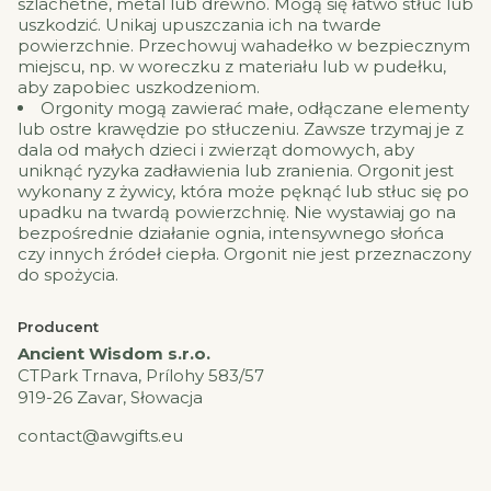
szlachetne, metal lub drewno. Mogą się łatwo stłuc lub
uszkodzić. Unikaj upuszczania ich na twarde
powierzchnie. Przechowuj wahadełko w bezpiecznym
miejscu, np. w woreczku z materiału lub w pudełku,
aby zapobiec uszkodzeniom.
Orgonity mogą zawierać małe, odłączane elementy
lub ostre krawędzie po stłuczeniu. Zawsze trzymaj je z
dala od małych dzieci i zwierząt domowych, aby
uniknąć ryzyka zadławienia lub zranienia. Orgonit jest
wykonany z żywicy, która może pęknąć lub stłuc się po
upadku na twardą powierzchnię. Nie wystawiaj go na
bezpośrednie działanie ognia, intensywnego słońca
czy innych źródeł ciepła. Orgonit nie jest przeznaczony
do spożycia.
Producent
Ancient Wisdom s.r.o.
CTPark Trnava, Prílohy 583/57
919-26 Zavar, Słowacja
contact@awgifts.eu