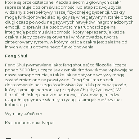
które są przekształcane. Każda z siedmiu głównych czakr
reprezentuje poziom świadomości lub etap rozwoju życia,
widziany z perspektywy naszej fizycznej egzystencji. Czakry
mogą funkcjonować słabiej, gdy są w negatywnym stanie przez
długi czas z powodu negatywnych nawyków i nagromadzonych
emocji. To sprawia, że osobowość ma trudności z pełną
integracją poziomu świadomości, który reprezentuje każda
czakra. Kiedy czakry są otwarte i w równowadze, tworzą
zintegrowany system, w którym każda czakra jest zależna od
innych w celu optymalnego funkcjonowania.
Feng Shui
Feng Shui (wymawiane jako: fang shouee) to filozofia licząca
ponad 3000 lat, ucząca, jak czynniki środowiskowe wpływają na
nasze samopoczucie, a także jak negatywne wpływy mogą
zostać zmienione na pozytywne. Feng Shui ma na celu
dostosowanie naszego środowiska życia lub pracy w sposób,
który stymuluje harmonijny przepływ Chi (siły życiowej). W
filozofii chińskiej chodzi o harmonię i równowagę między
uzupełniającymi się siłami yin i yang, takimi jak mężczyzna i
kobieta itp.
Wymiary: 40x8 cm
Kraj pochodzenia: Nepal