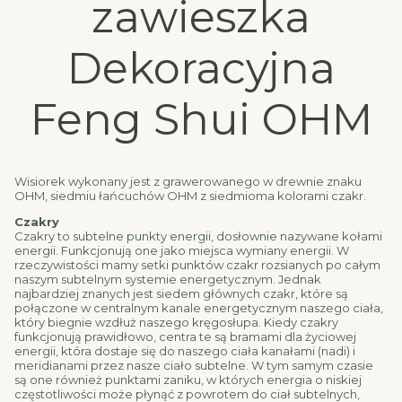
zawieszka
Dekoracyjna
Feng Shui OHM
Wisiorek wykonany jest z grawerowanego w drewnie znaku
OHM, siedmiu łańcuchów OHM z siedmioma kolorami czakr.
Czakry
Czakry to subtelne punkty energii, dosłownie nazywane kołami
energii. Funkcjonują one jako miejsca wymiany energii. W
rzeczywistości mamy setki punktów czakr rozsianych po całym
naszym subtelnym systemie energetycznym. Jednak
najbardziej znanych jest siedem głównych czakr, które są
połączone w centralnym kanale energetycznym naszego ciała,
który biegnie wzdłuż naszego kręgosłupa. Kiedy czakry
funkcjonują prawidłowo, centra te są bramami dla życiowej
energii, która dostaje się do naszego ciała kanałami (nadi) i
meridianami przez nasze ciało subtelne. W tym samym czasie
są one również punktami zaniku, w których energia o niskiej
częstotliwości może płynąć z powrotem do ciał subtelnych,