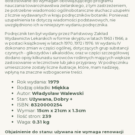
dostosowane do wymagań obowiązującego programu
nauczania towaroznawstwa zielarskiego, z tym zastrzeżeniem,
że potrzebne wiadomości ogólnobotaniczne słuchacz uzupełni
z licznie wydawanych w kraju podręczników botaniki. Ponieważ
uzupełnienia te dotyczą wiadomości podstawowych, nie
uwzględniono ich w niniejszym wydaniu podręcznika.
Podręcznik ten był wydany przez Państwowy Zakład
Wydawnictw Lekarskich w formie skryptu w latach 1963 i 1966, a
w postaci książkowej w latach 1970, 1972 i 1976. W wydaniu IV
dokonano zmian w części ogólnej, dotyczących grup substancji
czynnych - glikozydów i alkaloidów, oraz w części szczegółowej
dodano opisy kilkunastu surowców roślinnych mających większe
zastosowanie w lecznictwie lub jako przyprawy. W podręczniku
umieszczone zostały liczne ilustracje, które, mam nadzieję,
wpłyną na znaczne wzbogacenie treści.
Rok wydania:
1979
Rodzaj okładki:
Miękka
Autor:
Władysław Walewski
Stan:
Używana, Dobry +
ISBN:
8320000254
Wymiar:
15cm x 21cm x 1.3cm
Ilość stron:
239
Waga:
0.31 kg
Objaśnienie do stanu: używana nie wymaga renowacji