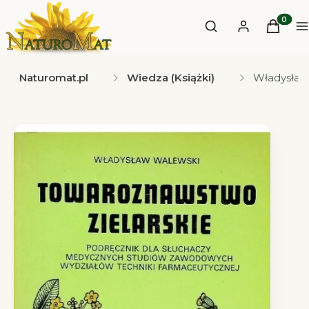
Otwórz wyszukiwa
Produkt
Szukaj
Zaloguj się
Koszyk
M
Naturomat.pl
Wiedza (Książki)
Władysław