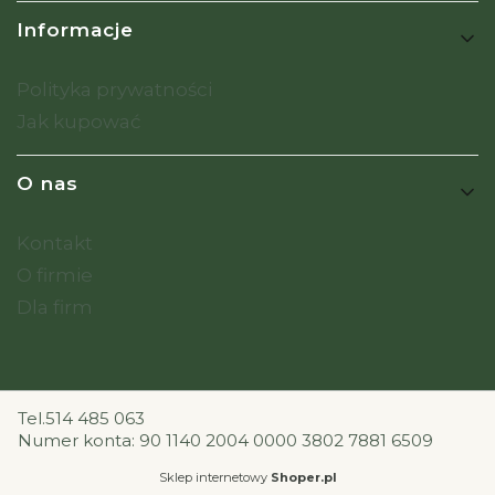
Informacje
Polityka prywatności
Jak kupować
O nas
Kontakt
O firmie
Dla firm
Tel.514 485 063
Numer konta: 90 1140 2004 0000 3802 7881 6509
Sklep internetowy
Shoper.pl