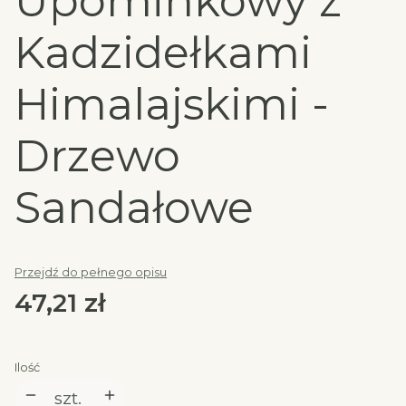
Upominkowy z
Kadzidełkami
Himalajskimi -
Drzewo
Sandałowe
Przejdź do pełnego opisu
Cena
47,21 zł
Ilość
szt.